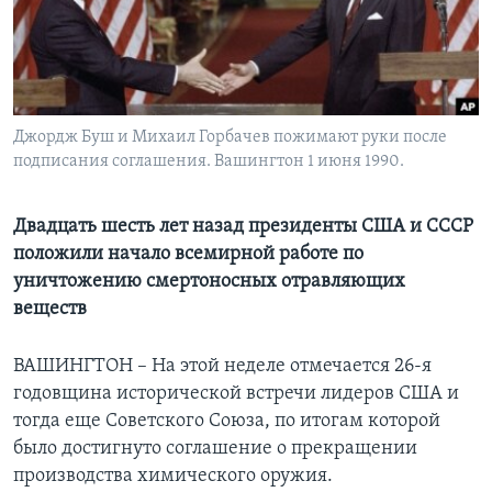
Learning English
СОЦИАЛЬНЫЕ СЕТИ
Джордж Буш и Михаил Горбачев пожимают руки после
подписания соглашения. Вашингтон 1 июня 1990.
Языки
Двадцать шесть лет назад президенты США и СССР
положили начало всемирной работе по
уничтожению смертоносных отравляющих
веществ
ВАШИНГТОН – На этой неделе отмечается 26-я
годовщина исторической встречи лидеров США и
тогда еще Советского Союза, по итогам которой
было достигнуто соглашение о прекращении
производства химического оружия.