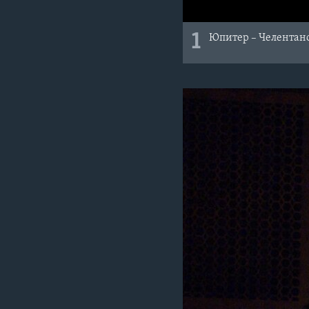
1
Юпитер – Челентан