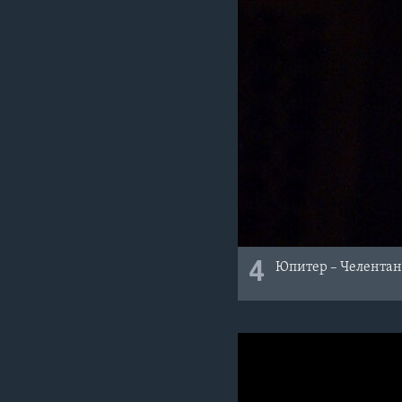
4
Юпитер – Челента