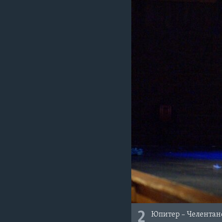
2
Юпитер – Челентан