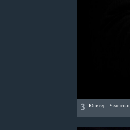
3
Юпитер – Челентан