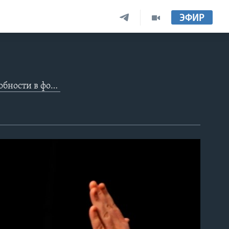
ЭФИР
ге Сергея Москалева «Челентано спел в Вашингтоне»