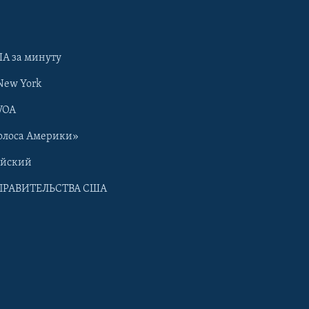
А за минуту
New York
VOA
олоса Америки»
ийский
ПРАВИТЕЛЬСТВА США