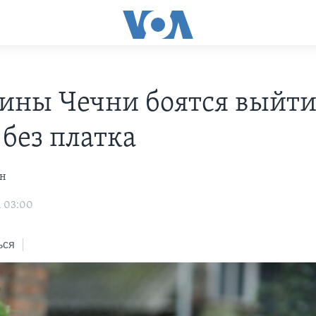
ны Чечни боятся выйти
 без платка
ян
1 03:00
ься