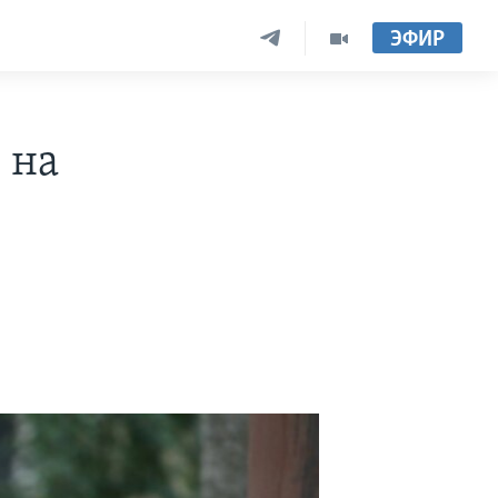
ЭФИР
 на