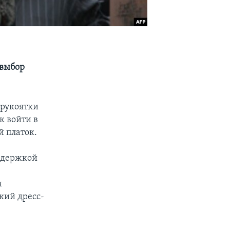
 выбор
 рукоятки
к войти в
й платок.
ддержкой
я
кий дресс-