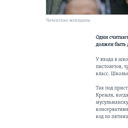
Чеченские женщины
Одни считают
должен быть
У входа в шк
пистолетов, т
класс. Школь
Так под прис
Кремля, когд
мусульманску
консервативн
код по пятни