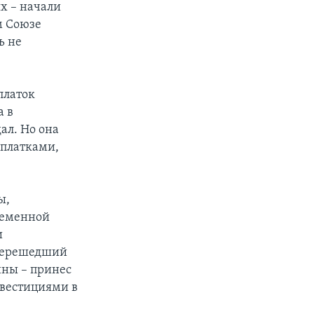
х – начали
м Союзе
ь не
платок
а в
ал. Но она
 платками,
ы,
ременной
и
 перешедший
йны – принес
нвестициями в