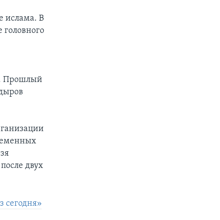
е ислама. В
 головного
й
х. Прошлый
адыров
рганизации
временных
ьзя
после двух
з сегодня»