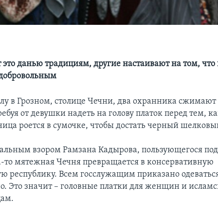
 это данью традициям, другие настаивают на том, что
 добровольным
олу в Грозном, столице Чечни, два охранника сжимают
ребуя от девушки надеть на голову платок перед тем, ка
ница роется в сумочке, чтобы достать черный шелковы
тальным взором Рамзана Кадырова, пользующегося по
а-то мятежная Чечня превращается в консервативную
ю республику. Всем госслужащим приказано одеватьс
о. Это значит – головные платки для женщин и исламс
цам.