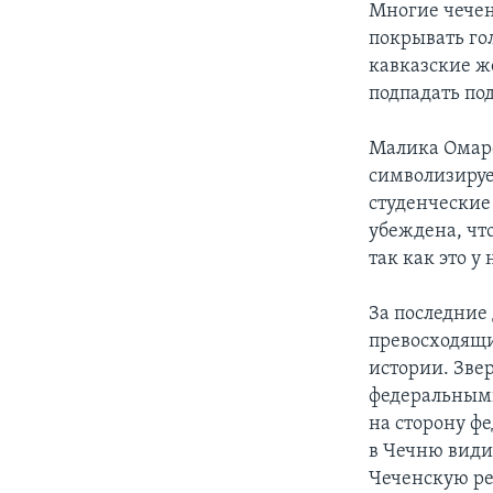
Многие чечен
покрывать го
кавказские ж
подпадать по
Малика Омаро
символизирует
студенческие 
убеждена, чт
так как это у
За последние
превосходящи
истории. Звер
федеральным
на сторону ф
в Чечню види
Чеченскую ре