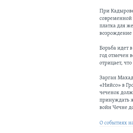
При Кадырове
современной 
платка для ж
возрождение 
Борьба идет 
год отмечен 
отрицает, что
Зарган Махад
«Нийсо» в Гр
чеченок долж
принуждать ж
войн Чечне д
О событиях н