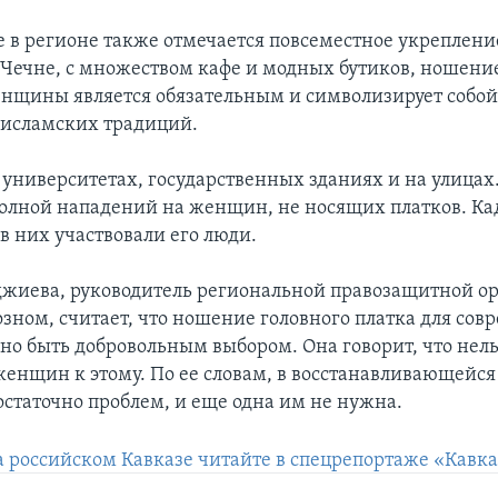
 в регионе также отмечается повсеместное укреплени
Чечне, с множеством кафе и модных бутиков, ношение
енщины является обязательным и символизирует собо
исламских традиций.
в университетах, государственных зданиях и на улица
волной нападений на женщин, не носящих платков. К
 в них участвовали его люди.
жиева, руководитель региональной правозащитной о
озном, считает, что ношение головного платка для со
но быть добровольным выбором. Она говорит, что нел
енщин к этому. По ее словам, в восстанавливающейся 
остаточно проблем, и еще одна им не нужна.
а российском Кавказе читайте в спецрепортаже «Кавка