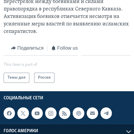
перестрелок между боевиками и силами
правопорядка в республиках Северного Кавказа.
Learning English
Активизация боевиков отмечается несмотря на
усиленные меры властей по выявлению исламских
СОЦИАЛЬНЫЕ СЕТИ
сепаратистов.
Поделиться
Follow us
Языки
This item is part of
Темы дня
Россия
СОЦИАЛЬНЫЕ СЕТИ
ГОЛОС АМЕРИКИ