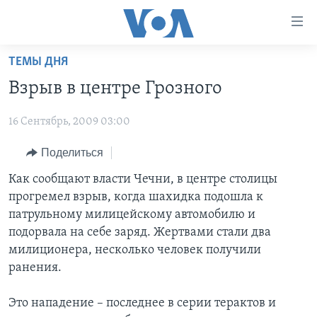
Линки
доступности
Перейти
ТЕМЫ ДНЯ
на
ГЛАВНОЕ
Взрыв в центре Грозного
основной
ПРОГРАММЫ
контент
16 Сентябрь, 2009 03:00
ПРОЕКТЫ
Перейти
АМЕРИКА
к
ЭКСПЕРТИЗА
Поделиться
НОВОСТИ ЗА МИНУТУ
УЧИМ АНГЛИЙСКИЙ
основной
ИНТЕРВЬЮ
ИТОГИ
НАША АМЕРИКАНСКАЯ ИСТОРИЯ
Как сообщают власти Чечни, в центре столицы
навигации
прогремел взрыв, когда шахидка подошла к
Перейти
ФАКТЫ ПРОТИВ ФЕЙКОВ
ПОЧЕМУ ЭТО ВАЖНО?
А КАК В АМЕРИКЕ?
патрульному милицейскому автомобилю и
в
ЗА СВОБОДУ ПРЕССЫ
ДИСКУССИЯ VOA
АРТЕФАКТЫ
подорвала на себе заряд. Жертвами стали два
поиск
милиционера, несколько человек получили
УЧИМ АНГЛИЙСКИЙ
ДЕТАЛИ
АМЕРИКАНСКИЕ ГОРОДКИ
ранения.
ВИДЕО
НЬЮ-ЙОРК NEW YORK
ТЕСТЫ
Это нападение – последнее в серии терактов и
ПОДПИСКА НА НОВОСТИ
АМЕРИКА. БОЛЬШОЕ ПУТЕШЕСТВИЕ