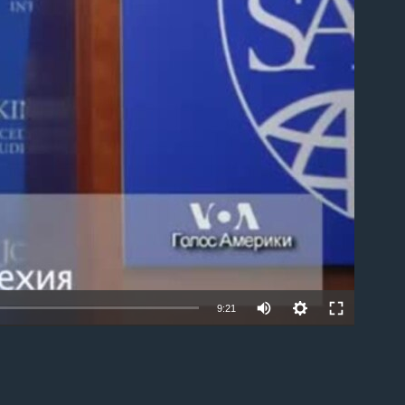
able
9:21
EMBED