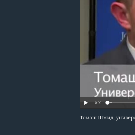
0:00
Томаш Шмид, универси