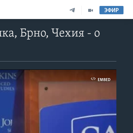
ЭФИР
а, Брно, Чехия - о
EMBED