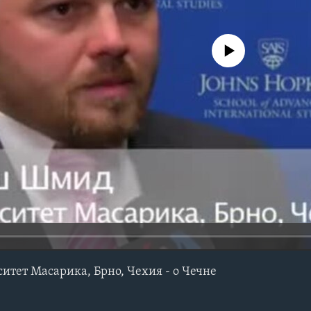
No media source currently avail
тет Масарика, Брно, Чехия - о Чечне