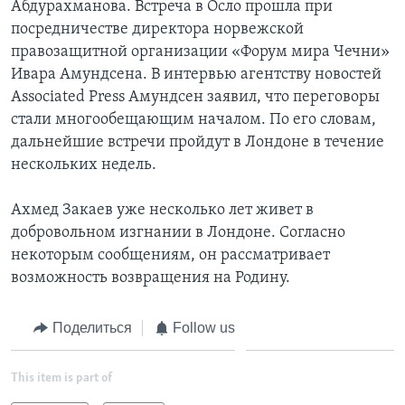
Абдурахманова. Встреча в Осло прошла при
посредничестве директора норвежской
Learning English
правозащитной организации «Форум мира Чечни»
Ивара Амундсена. В интервью агентству новостей
СОЦИАЛЬНЫЕ СЕТИ
Associated Press Амундсен заявил, что переговоры
стали многообещающим началом. По его словам,
дальнейшие встречи пройдут в Лондоне в течение
нескольких недель.
Языки
Ахмед Закаев уже несколько лет живет в
добровольном изгнании в Лондоне. Согласно
некоторым сообщениям, он рассматривает
возможность возвращения на Родину.
Поделиться
Follow us
This item is part of