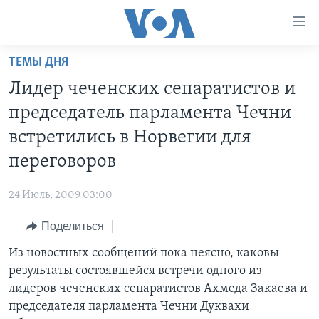
Линки
доступности
Перейти
ТЕМЫ ДНЯ
на
ГЛАВНОЕ
Лидер чеченских сепаратистов и
основной
ПРОГРАММЫ
контент
председатель парламента Чечни
ПРОЕКТЫ
Перейти
АМЕРИКА
встретились в Норвегии для
к
ЭКСПЕРТИЗА
НОВОСТИ ЗА МИНУТУ
УЧИМ АНГЛИЙСКИЙ
переговоров
основной
ИНТЕРВЬЮ
ИТОГИ
НАША АМЕРИКАНСКАЯ ИСТОРИЯ
навигации
24 Июль, 2009 03:00
Перейти
ФАКТЫ ПРОТИВ ФЕЙКОВ
ПОЧЕМУ ЭТО ВАЖНО?
А КАК В АМЕРИКЕ?
в
Поделиться
ЗА СВОБОДУ ПРЕССЫ
ДИСКУССИЯ VOA
АРТЕФАКТЫ
поиск
Из новостных сообщений пока неясно, каковы
УЧИМ АНГЛИЙСКИЙ
ДЕТАЛИ
АМЕРИКАНСКИЕ ГОРОДКИ
результаты состоявшейся встречи одного из
ВИДЕО
НЬЮ-ЙОРК NEW YORK
ТЕСТЫ
лидеров чеченских сепаратистов Ахмеда Закаева и
председателя парламента Чечни Дуквахи
ПОДПИСКА НА НОВОСТИ
АМЕРИКА. БОЛЬШОЕ ПУТЕШЕСТВИЕ