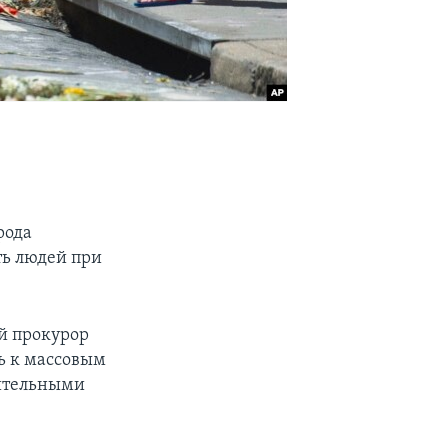
рода
ть людей при
й прокурор
ь к массовым
нительными