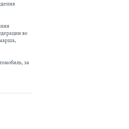
едения
ения
едерации во
 марша,
томобиль, за