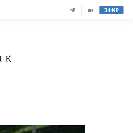
ЭФИР
 к