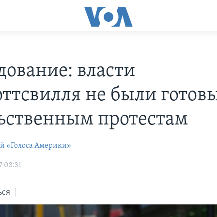
дование: власти
ттсвилля не были готовы
ьственным протестам
ей «Голоса Америки»
7 03:31
ься