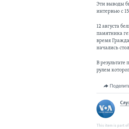
Эти выводы б
интервью с 1
12 августа б
памятника ге
время Гражда
начались сто
В результате 
рулем которо
Поделит
Слу
This item is part of