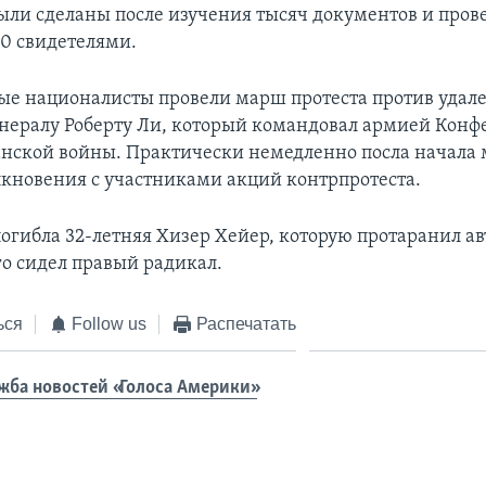
ыли сделаны после изучения тысяч документов и пров
50 свидетелями.
елые националисты провели марш протеста против удал
нералу Роберту Ли, который командовал армией Конф
нской войны. Практически немедленно посла начала
лкновения с участниками акций контрпротеста.
погибла 32-летняя Хизер Хейер, которую протаранил ав
го сидел правый радикал.
ься
Follow us
Распечатать
жба новостей «Голоса Америки»