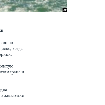
ки
ион по
циско, когда
ерики.
золотую
катамаране и
рдца
 в заявлении