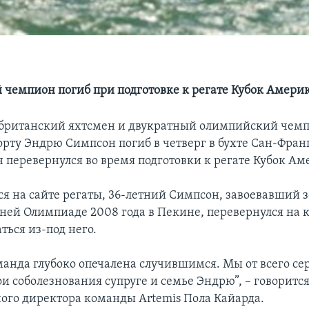
чемпион погиб при подготовке к регате Кубок Амери
британский яхтсмен и двукратный олимпийский чемп
орту Эндрю Симпсон погиб в четверг в бухте Сан-Фран
н перевернулся во время подготовки к регате Кубок Ам
ся на сайте регаты, 36-летний Симпсон, завоевавший 
тней Олимпиаде 2008 года в Пекине, перевернулся на 
ться из-под него.
манда глубоко опечалена случившимся. Мы от всего се
и соболезнования супруге и семье Эндрю”, – говорится
ого директора команды Artemis Пола Кайарда.