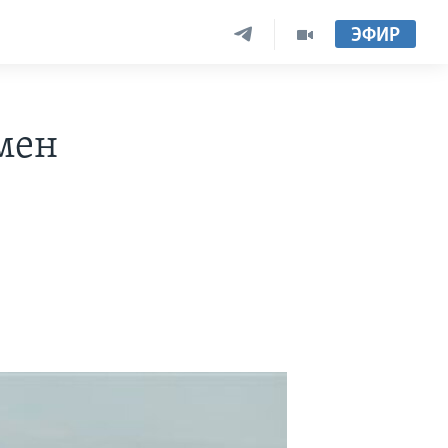
ЭФИР
мен