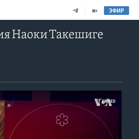
ЭФИР
ия Наоки Такешиге
EMBED