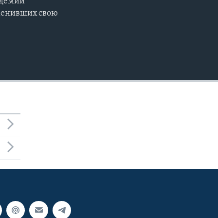
ндемии
EMBED
зменивших свою