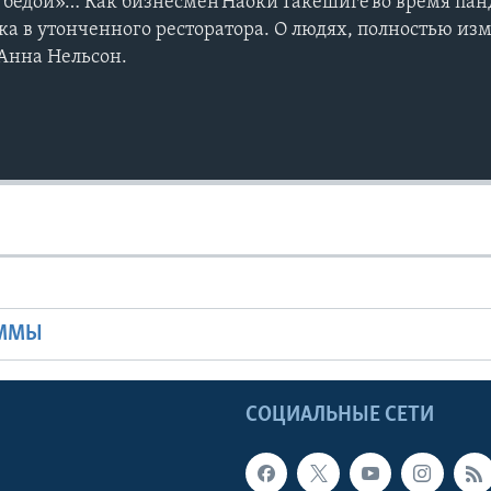
 бедой»… Как бизнесмен Наоки Такешиге во время па
ка в утонченного ресторатора. О людях, полностью и
Анна Нельсон.
Ы
АММЫ
Ы
СОЦИАЛЬНЫЕ СЕТИ