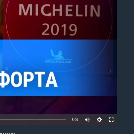
able
5:09