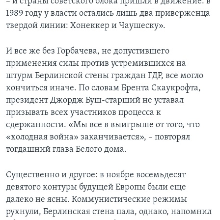
– и страны советского блока пришли в движение: в
1989 году у власти остались лишь два приверженца
твердой линии: Хонеккер и Чаушеску».
И все же без Горбачева, не допустившего
применения силы против устремившихся на
штурм Берлинской стены граждан ГДР, все могло
кончиться иначе. По словам Брента Скаукрофта,
президент Джордж Буш-старший не уставал
призывать всех участников процесса к
сдержанности. «Мы все в выигрыше от того, что
«холодная война» заканчивается», – повторял
тогдашний глава Белого дома.
Существенно и другое: в ноябре восемьдесят
девятого контуры будущей Европы были еще
далеко не ясны. Коммунистические режимы
рухнули, Берлинская стена пала, однако, напомнил