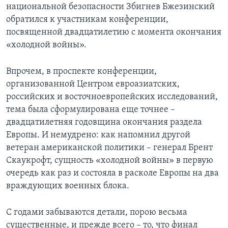
национальной безопасности Збигнев Бжезинский
Learning English
обратился к участникам конференции,
посвященной двадцатилетию с момента окончания
«холодной войны».
СОЦИАЛЬНЫЕ СЕТИ
Впрочем, в проспекте конференции,
организованной Центром евроазиатских,
Языки
российских и восточноевропейских исследований,
тема была сформулирована еще точнее –
двадцатилетняя годовщина окончания раздела
Европы. И немудрено: как напомнил другой
ветеран американской политики – генерал Брент
Скаукрофт, сущность «холодной войны» в первую
очередь как раз и состояла в расколе Европы на два
враждующих военных блока.
С годами забываются детали, порою весьма
существенные, и прежде всего – то, что финал