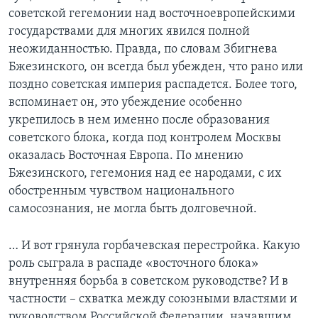
советской гегемонии над восточноевропейскими
государствами для многих явился полной
неожиданностью. Правда, по словам Збигнева
Бжезинского, он всегда был убежден, что рано или
поздно советская империя распадется. Более того,
вспоминает он, это убеждение особенно
укрепилось в нем именно после образования
советского блока, когда под контролем Москвы
оказалась Восточная Европа. По мнению
Бжезинского, гегемония над ее народами, с их
обостренным чувством национального
самосознания, не могла быть долговечной.
… И вот грянула горбачевская перестройка. Какую
роль сыграла в распаде «восточного блока»
внутренняя борьба в советском руководстве? И в
частности – схватка между союзными властями и
руководством Российской Федерации, начавшим