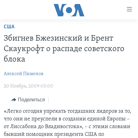
Линки
доступности
Перейти
США
на
ГЛАВНОЕ
Збигнев Бжезинский и Брент
основной
ПРОГРАММЫ
контент
Скаукрофт о распаде советского
ПРОЕКТЫ
Перейти
АМЕРИКА
блока
к
ЭКСПЕРТИЗА
НОВОСТИ ЗА МИНУТУ
УЧИМ АНГЛИЙСКИЙ
основной
Алексей Пименов
ИНТЕРВЬЮ
ИТОГИ
НАША АМЕРИКАНСКАЯ ИСТОРИЯ
навигации
Перейти
20 Ноябрь, 2009 03:00
ФАКТЫ ПРОТИВ ФЕЙКОВ
ПОЧЕМУ ЭТО ВАЖНО?
А КАК В АМЕРИКЕ?
в
ЗА СВОБОДУ ПРЕССЫ
Поделиться
ДИСКУССИЯ VOA
АРТЕФАКТЫ
поиск
УЧИМ АНГЛИЙСКИЙ
ДЕТАЛИ
АМЕРИКАНСКИЕ ГОРОДКИ
«Легко сегодня упрекать тогдашних лидеров за то,
что они не преуспели в создании единой Европы –
ВИДЕО
НЬЮ-ЙОРК NEW YORK
ТЕСТЫ
от Лиссабона до Владивостока», – с этими словами
ПОДПИСКА НА НОВОСТИ
АМЕРИКА. БОЛЬШОЕ ПУТЕШЕСТВИЕ
бывший помощник президента США по