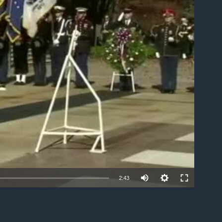
able
2:43
EMBED