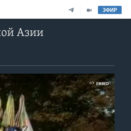
ЭФИР
ной Азии
EMBED