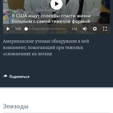
No media source currently available
Learning English
СОЦИАЛЬНЫЕ СЕТИ
0:00
1:10
Американские ученые обнаружили в ней
Языки
компонент, помогающий при тяжелых
осложнениях на легких
Поделиться
Эпизоды