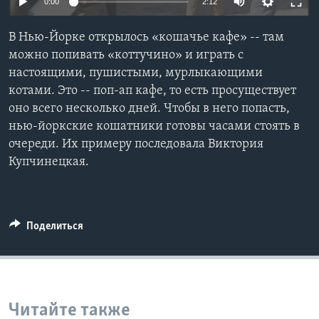
0:00
2:12
Learning English
В Нью-Йорке открылось «кошачье кафе» -- там
можно попивать «коттучино» и играть с
СОЦИАЛЬНЫЕ СЕТИ
настоящими, пушистыми, мурлыкающими
котами. Это -- поп-ап кафе, то есть просуществует
оно всего несколько дней. Чтобы в него попасть,
нью-йоркские кошатники готовы часами стоять в
Языки
очереди. Их примеру последовала Виктория
Купчинецкая.
Поделиться
Читайте также