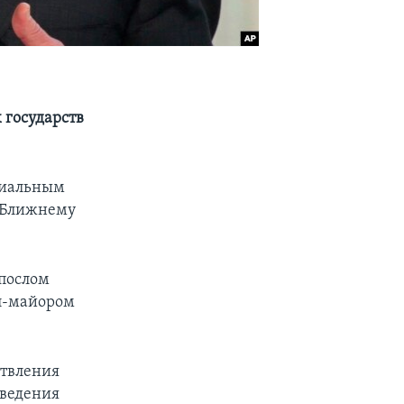
 государств
циальным
о Ближнему
 послом
л-майором
ствления
 ведения