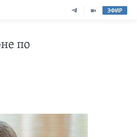
ЭФИР
рне по