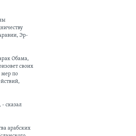
ны
дничеству
Аравии, Эр-
арак Обама,
ризовет своих
 мер по
ействий,
 - сказал
тва арабских
Исламского