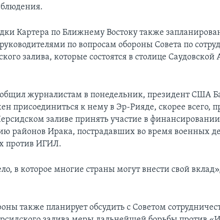
аблюдения.
здки Картера по Ближнему Востоку также запланирова
 руководителями по вопросам обороны Совета по сотру
кого залива, которые состoятся в столице Саудовской 
ообщил журналистам в понедельник, президент США Б
ен присоединиться к нему в Эр-Рияде, скорее всего, п
Персидском заливе принять участие в финансировании
ию районов Ирака, пострадавших во время военных д
х против ИГИЛ.
ло, в которое многие страны могут внести свой вклад»,
оны также планирует обсудить с Советом сотрудничес
ерсидского залива меры дальнейшей борьбы против «