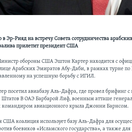
о в Эр-Рияд на встречу Совета сотрудничества арабских
залива прилетит президент США
Министр обороны США Эштон Картер находится с офи
олице Арабскиx Эмиратов Абу-Даби, в рамках турне п
равленному на успешную борьбу с ИГИЛ.
тер посетил авиабазу Аль-Дафра, где провел брифинг с
Штатов В ОАЭ Барбарой Лиф, военным атташе генера
и командиром авиационного крыла Джонни Барнсом.
я США коалиция использует базу Аль-Дафра для осуще
ротив боевиков «Исламского государства», а также для