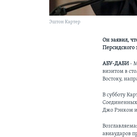
Эштон Картер
Он заявил, чт
Персидского 
АБУ-ДАБИ
- 
визитом в ст
Bостоку, нап
В субботу Кар
Соединенных 
Джо Рэнком 
Возглавляема
авиаударов п