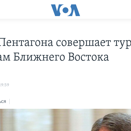
 Пентагона совершает ту
ам Ближнего Востока
19:59
ься