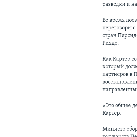
разведки и н
Во время пое
переговоры с
стран Персидс
Рияде.
Как Картер с
который долж
партнеров в 
восстановлен
направленны
«Это общее де
Картер.
Министр обор
государств П