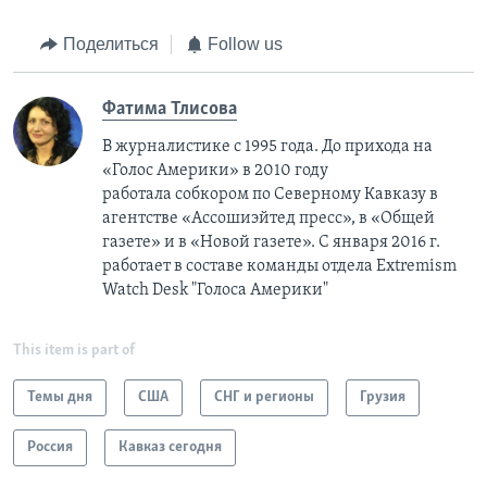
Поделиться
Follow us
Фатима Тлисовa
В журналистике с 1995 года. До прихода на
«Голос Америки» в 2010 году
работала собкором по Северному Кавказу в
агентстве «Ассошиэйтед пресс», в «Общей
газете» и в «Новой газете». С января 2016 г.
работает в составе команды отдела Extremism
Watch Desk "Голоса Америки"
This item is part of
Темы дня
США
СНГ и регионы
Грузия
Россия
Кавказ сегодня