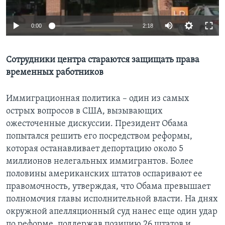
Learning English
0:00
2:18
СОЦИАЛЬНЫЕ СЕТИ
Сотрудники центра стараются защищать права
временных работников
Языки
Иммиграционная политика – один из самых
острых вопросов в США, вызывающих
ожесточенные дискуссии. Президент Обама
попытался решить его посредством реформы,
которая останавливает депортацию около 5
миллионов нелегальных иммигрантов. Более
половины американских штатов оспаривают ее
правомочность, утверждая, что Обама превышает
полномочия главы исполнительной власти. На днях
окружной апелляционный суд нанес еще один удар
по реформе, поддержав позицию 26 штатов и