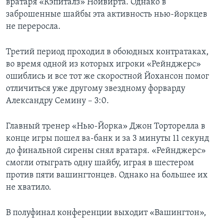
вратаря «Кэпиталз» Нойвирта. Однако в
заброшенные шайбы эта активность нью-йоркцев
не переросла.
Третий период проходил в обоюдных контратаках,
во время одной из которых игроки «Рейнджерс»
ошиблись и все тот же скоростной Йохансон помог
отличиться уже другому звездному форварду
Александру Семину – 3:0.
Главный тренер «Нью-Йорка» Джон Торторелла в
конце игры пошел ва-банк и за 3 минуты 11 секунд
до финальной сирены снял вратаря. «Рейнджерс»
смогли отыграть одну шайбу, играя в шестером
против пяти вашингтонцев. Однако на большее их
не хватило.
В полуфинал конференции выходит «Вашингтон»,