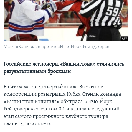
Learning English
СОЦИАЛЬНЫЕ СЕТИ
Матч «Кэпиталз» против «Нью-Йорк Рейнджерс»
Языки
Российские легионеры «Вашингтона» отличились
результативными бросками
В пятом матче четвертьфинала Восточной
конференции розыгрыша Кубка Стэнли команда
«Вашингтон Кэпиталз» обыграла «Нью-Йорк
Рейнджерс» со счетом 3:1 и вышла в следующий
этап самого престижного клубного турнира
планеты по хоккею.