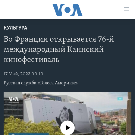
Линки
доступности
Перейти
КУЛЬТУРА
на
ГЛАВНОЕ
Во Франции открывается 76-й
основной
ПРОГРАММЫ
контент
международный Каннский
ПРОЕКТЫ
Перейти
АМЕРИКА
кинофестиваль
к
ЭКСПЕРТИЗА
НОВОСТИ ЗА МИНУТУ
УЧИМ АНГЛИЙСКИЙ
основной
17 Май, 2023 00:10
ИНТЕРВЬЮ
ИТОГИ
НАША АМЕРИКАНСКАЯ ИСТОРИЯ
навигации
Русская служба «Голоса Америки»
Перейти
ФАКТЫ ПРОТИВ ФЕЙКОВ
ПОЧЕМУ ЭТО ВАЖНО?
А КАК В АМЕРИКЕ?
в
ЗА СВОБОДУ ПРЕССЫ
ДИСКУССИЯ VOA
АРТЕФАКТЫ
поиск
УЧИМ АНГЛИЙСКИЙ
ДЕТАЛИ
АМЕРИКАНСКИЕ ГОРОДКИ
ВИДЕО
НЬЮ-ЙОРК NEW YORK
ТЕСТЫ
No media source currently available
ПОДПИСКА НА НОВОСТИ
АМЕРИКА. БОЛЬШОЕ ПУТЕШЕСТВИЕ