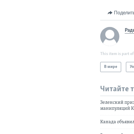
Поделит
Рад
This item is part of
В мире
У
Читайте 
Зеленский приз
манипуляций 
Канада объяви