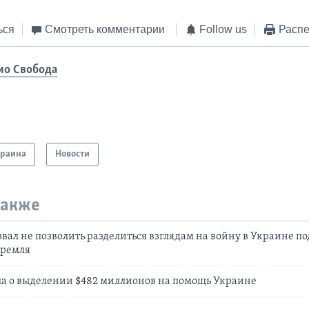
ься
Смотреть комментарии
Follow us
Распе
ио Свобода
краина
Новости
также
вал не позволить разделиться взглядам на войну в Украине п
Кремля
ла о выделении $482 миллионов на помощь Украине