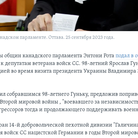
адском парламенте. Оттава. 25 сентября 2023 года.
ы общин канадского парламента Энтони Рота
подал в 
к депутатам ветерана войск СС. 98-летний Ярослав Гу
цией во время визита президента Украины Владимира 
вил собравшимся 98-летнего Гуньку, предложив поприв
я Второй мировой войны , "воевавшего за независимост
грессоров тогда и продолжающего поддерживать военн
еран 14-й добровольческой пехотной дивизии "Галичина
я войск СС нацистской Германии в годы Второй миров