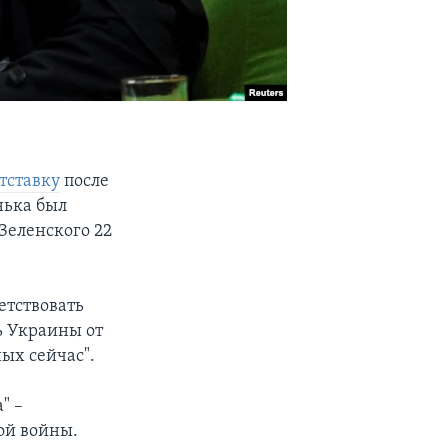
отставку
после
нька был
Зеленского 22
етствовать
ь Украины от
ых сейчас".
" –
ой войны.