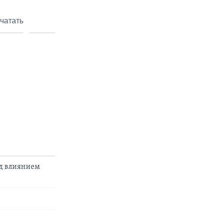
чатать
од влиянием