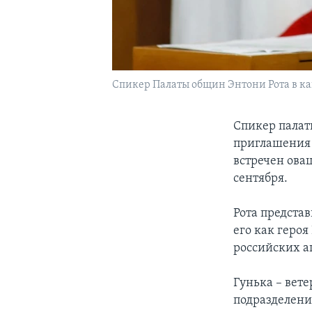
Спикер Палаты общин Энтони Рота в кан
Спикер палат
приглашения 
встречен ова
сентября.
Рота предста
его как геро
российских а
Гунька – вет
подразделени