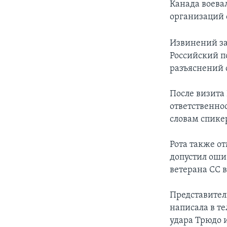
Канада воева
организаций 
Извинений з
Российский по
разъяснений 
После визита
ответственно
словам спике
Рота также от
допустил оши
ветерана СС 
Представител
написала в те
удара Трюдо и