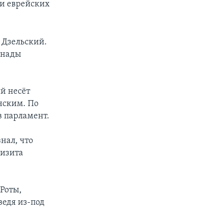
 и еврейских
 Дзельский.
Канады
й несёт
нским. По
в парламент.
знал, что
визита
Роты,
ведя из-под