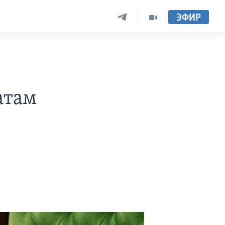
ЭФИР
атам