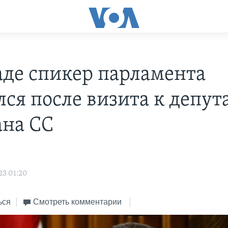
аде спикер парламента
лся после визита к депут
ана СС
23 01:20
ься
Смотреть комментарии