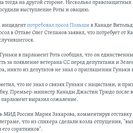
ла тогда на другой стороне. Несколько правозащитных
осудили выступление Роты и овацию.
а инцидент
потребовал посол Польши
в Канаде Витольд
сол в Оттаве Олег Степанов заявил, что потребует от 
случившегося.
 Гуньки в парламент Рота сообщил, что он единственны
сть за появление ветерана СС перед депутатами и Зеле
ра, никто из депутатов не знал о приглашении Гуньки 
метил, что не знал о связях Гуньки с нацистами, и при
бку. Премьер-министр Канады Джастин Трюдо после 
в парламент выразил сожаление.
ь МИД России Мария Захарова, комментируя отставку 
леграме, что из спикера сделали козла отпущения, "вы
 его соратников".