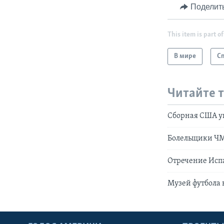
Поделит
This item is part of
В мире
С
Читайте 
Сборная США уп
Болельщики ЧМ-
Отречение Испа
Музей футбола 