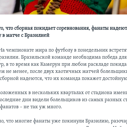
то, что сборная покидает соревнования, фанаты надеют
 в матче с Бразилией
а чемпионате мира по футболу в понедельник встретя
разилии. Бразильской команде необходима победа для
р, в то время как Камерун при любом раскладе покида
ем не менее, после двух хаотичных матчей болельщик
сборной надеются, что их команда покажет достойную
сположенных в нескольких кварталах от стадиона име
последние дни видели болельщиков из самых разных с
фанатов – не так уж много.
о, что многие фанаты уже покинули Бразилию, разоча