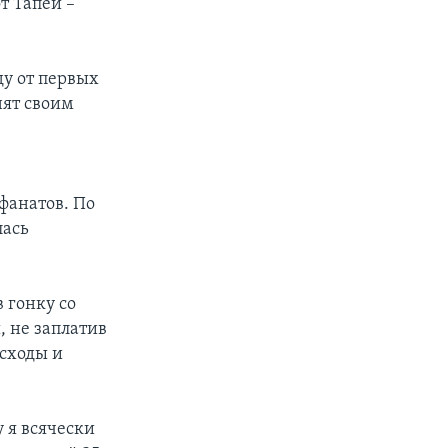
т Тапей –
ду от первых
нят своим
фанатов. По
лась
 гонку со
 не заплатив
асходы и
у я всячески