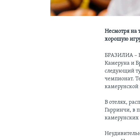
Несмотря на 
хорошую игру
БРАЗИЛИА – Н
Камеруна и Б
следующий ту
чемпионат. Т
камерунской 
В отелях, ра
Гарринчи, в 
камерунских 
Неудивительн