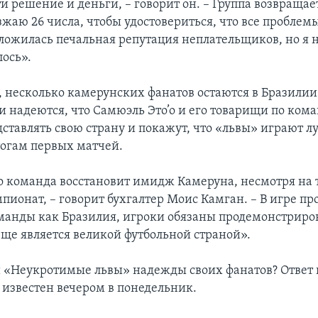
и решение и деньги, – говорит он. – Группа возвращае
зжаю 26 числа, чтобы удостовериться, что все пробле
ложилась печальная репутация неплательщиков, но я н
лось».
, несколько камерунских фанатов остаются в Бразилии 
и надеются, что Самюэль Это’о и его товарищи по кома
дставлять свою страну и покажут, что «львы» играют л
тогам первых матчей.
о команда восстановит имидж Камеруна, несмотря на т
пионат, – говорит бухгалтер Моис Камган. – В игре пр
манды как Бразилия, игроки обязаны продемонстриров
еще является великой футбольной страной».
 «Неукротимые львы» надежды своих фанатов? Ответ н
 известен вечером в понедельник.