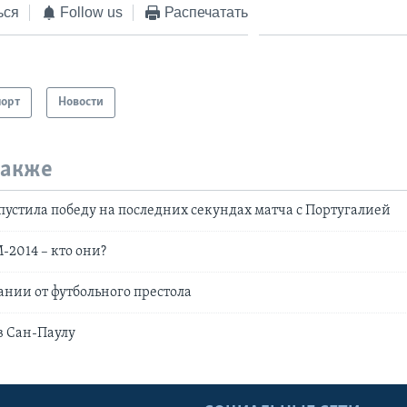
ься
Follow us
Распечатать
порт
Новости
также
устила победу на последних секундах матча с Португалией
2014 – кто они?
нии от футбольного престола
в Сан-Паулу