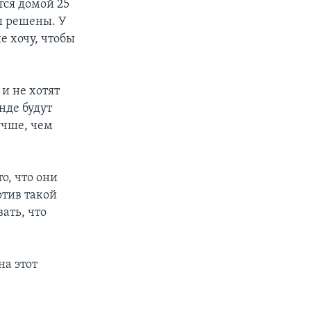
тся домой 25
мы решены. У
е хочу, чтобы
и не хотят
нде будут
учше, чем
о, что они
отив такой
ать, что
а этот