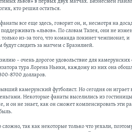
тимых львов» в первых двух матчах. Бизнесмен Найло
гих, кто решил остаться.
анаты все еще здесь, говорит он, и, несмотря на доса
т поддерживать «львов». По словам Тапея, они не изме
только из-за того, что команда покинет чемпионат, и
 будут следить за матчем с Бразилией.
азилию – очень дорогое удовольствие для камерунских 
изатора тура Лорена Ньики, каждому из них она обош
800-8700 долларов.
бывший камерунский футболист. Но сегодня он играет в
еньгами. Некоторые фанаты выселились из гостиницы,
, и он не знает, как он сможет компенсировать эти р
быль.
 сложно, так как некоторые только что уехали, поэтом