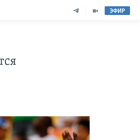
ЭФИР
тся