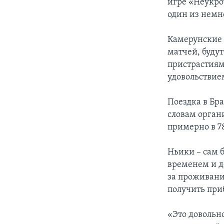
игре «Неукро
один из немно
Камерунские ф
матчей, буду
пристрастиям 
удовольствием
Поездка в Бр
словам орган
примерно в 7
Ньики – сам 
временем и д
за проживание
получить при
«Это довольно