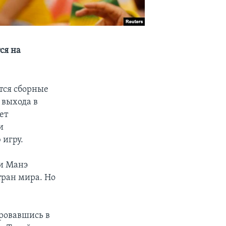
ся на
тся сборные
 выхода в
ет
и
 игру.
ни Манэ
тран мира. Но
ровавшись в