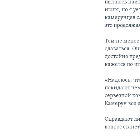
пытаюсь найт
июня, но я уе
камерунцев с
это продолжа
Тем не менее
сдаваться. Он
достойно пре
кажется по и
«Надеюсь, чт
покидают чем
серьезной ко
Камерун все 
Оправдают ли
вопрос станет