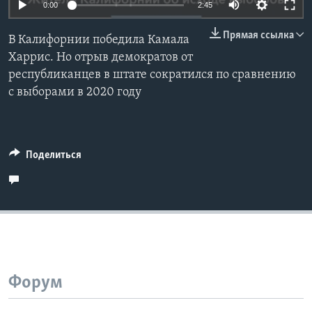
0:00
2:45
Learning English
Прямая ссылка
В Калифорнии победила Камала
Харрис. Но отрыв демократов от
СОЦИАЛЬНЫЕ СЕТИ
республиканцев в штате сократился по сравнению
с выборами в 2020 году
Языки
Поделиться
Форум