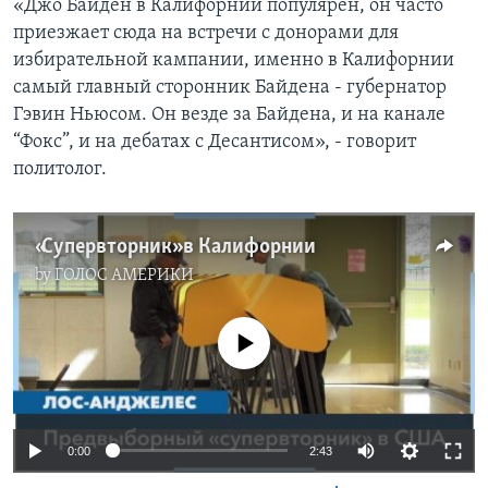
«Джо Байден в Калифорнии популярен, он часто
приезжает сюда на встречи с донорами для
избирательной кампании, именно в Калифорнии
самый главный сторонник Байдена - губернатор
Гэвин Ньюсом. Он везде за Байдена, и на канале
“Фокс”, и на дебатах с Десантисом», - говорит
политолог.
«Супервторник» в Калифорнии
by
ГОЛОС АМЕРИКИ
No media source currently available
0:00
2:43