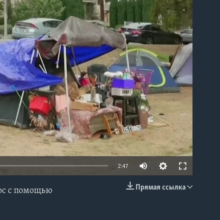
able
2:47
Прямая ссылка
ос с помощью
EMBED