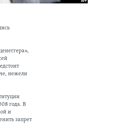
лись
ценеггера»,
сей
редстоит
че, нежели
ституции
08 года. В
ной и
енить запрет