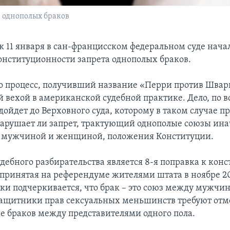
е однополых браков
к 11 января в сан-францисском федеральном суде нача
онституционности запрета однополых браков.
то процесс, получивший название «Перри против Швар
й вехой в американской судебной практике. Дело, по в
дойдет до Верховного суда, которому в таком случае п
нарушает ли запрет, трактующий однополые союзы ина
 мужчиной и женщиной, положения Конституции.
дебного разбирательства является 8-я поправка к кон
принятая на референдуме жителями штата в ноябре 20
вки подчеркивается, что брак – это союз между мужчи
щитники прав сексуальных меньшинств требуют отм
е браков между представителями одного пола.