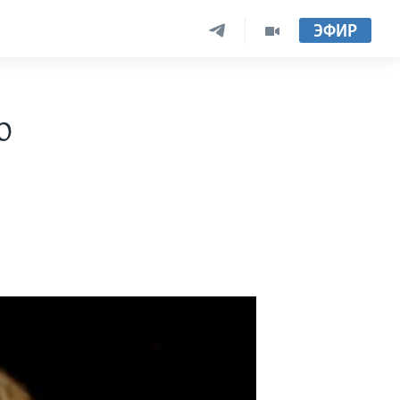
ЭФИР
о