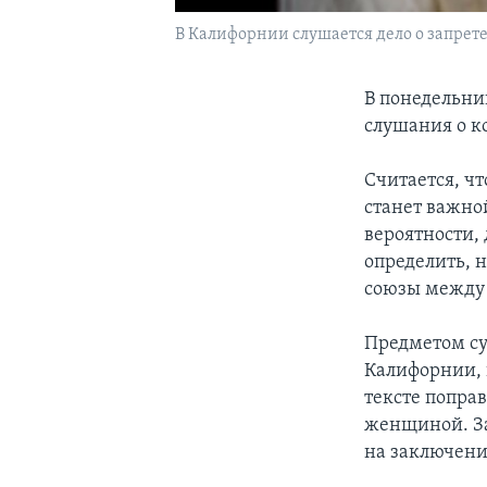
В Калифорнии слушается дело о запрет
В понедельни
слушания о к
Считается, ч
станет важно
вероятности, 
определить, 
союзы между
Предметом су
Калифорнии, 
тексте попра
женщиной. За
на заключени