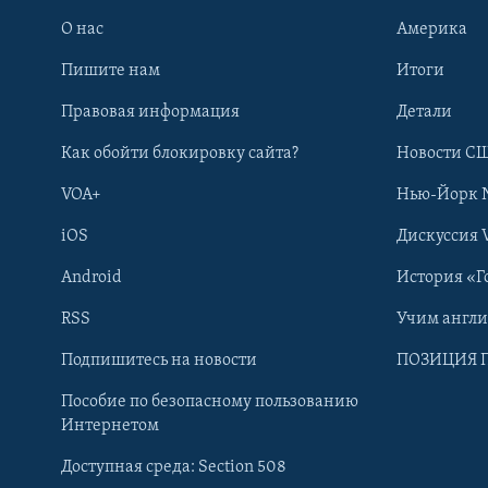
О нас
Америка
Пишите нам
Итоги
Правовая информация
Детали
Как обойти блокировку сайта?
Новости СШ
VOA+
Нью-Йорк 
iOS
Дискуссия 
Android
История «Г
RSS
Учим англ
Learning English
Подпишитесь на новости
ПОЗИЦИЯ 
Пособие по безопасному пользованию
СОЦИАЛЬНЫЕ СЕТИ
Интернетом
Доступная среда: Section 508