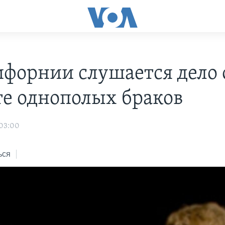
ифорнии слушается дело 
те однополых браков
 03:00
ься