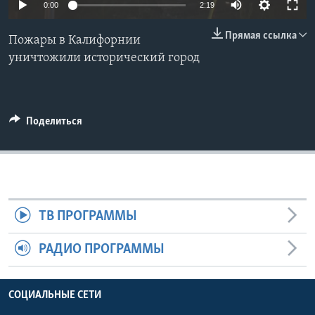
0:00
2:19
Learning English
Прямая ссылка
Пожары в Калифорнии
уничтожили исторический город
СОЦИАЛЬНЫЕ СЕТИ
Поделиться
Языки
ТВ ПРОГРАММЫ
РАДИО ПРОГРАММЫ
СОЦИАЛЬНЫЕ СЕТИ