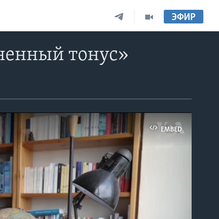
ЭФИР
ненный тонус»
EMBED