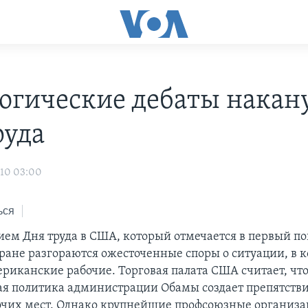
огические дебаты накан
руда
010 03:00
ься
ем Дня труда в США, который отмечается в первый п
тране разгораются ожесточенные споры о ситуации, в 
ериканские рабочие. Торговая палата США считает, чт
я политика администрации Обамы создает препятстви
очих мест. Однако крупнейшие профсоюзные организа