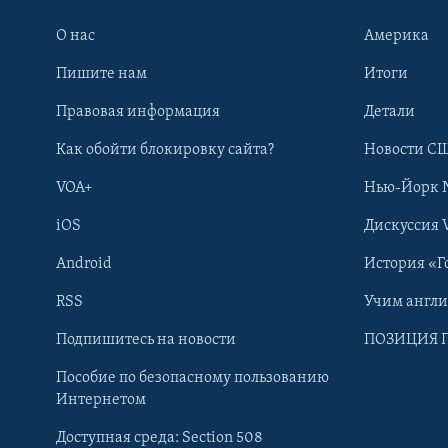
О нас
Америка
Пишите нам
Итоги
Правовая информация
Детали
Как обойти блокировку сайта?
Новости СШ
VOA+
Нью-Йорк 
iOS
Дискуссия 
Android
История «Г
RSS
Учим англ
Learning English
Подпишитесь на новости
ПОЗИЦИЯ 
Пособие по безопасному пользованию
СОЦИАЛЬНЫЕ СЕТИ
Интернетом
Доступная среда: Section 508