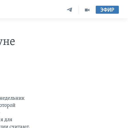
ЭФИР
уне
онедельник
которой
о
я для
ции считают,