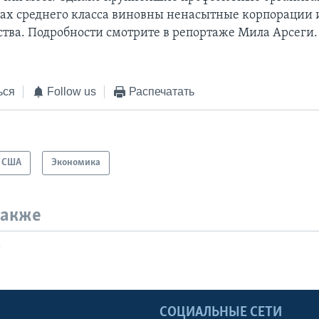
мах среднего класса виновны ненасытные корпорации 
ства. Подробности смотрите в репортаже Мила Арсеги.
ься
Follow us
Распечатать
США
Экономика
также
т
Ы
СОЦИАЛЬНЫЕ СЕТИ