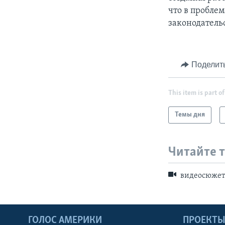
что в пробле
законодатель
Поделит
This item is part of
Темы дня
Читайте 
видеосюже
ГОЛОС АМЕРИКИ
ПРОЕКТ