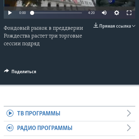
Learning English
0:00
4:20
Прямая ссылка
СОЦИАЛЬНЫЕ СЕТИ
Фондовый рынок в преддверии
Рождества растет три торговые
сессии подряд
Языки
Поделиться
ТВ ПРОГРАММЫ
РАДИО ПРОГРАММЫ