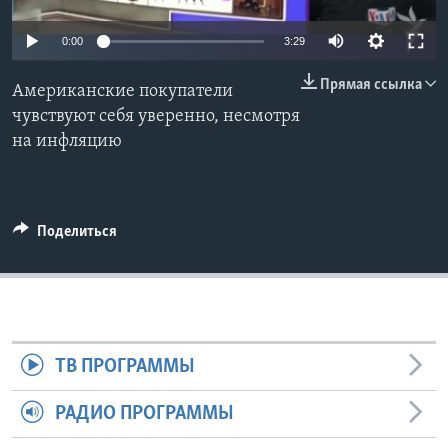
Learning English
0:00
3:29
Прямая ссылка
СОЦИАЛЬНЫЕ СЕТИ
Американские покупатели
чувствуют себя уверенно, несмотря
на инфляцию
Языки
Поделиться
ТВ ПРОГРАММЫ
РАДИО ПРОГРАММЫ