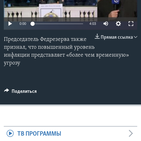
Learning English
0:00
4:03
СОЦИАЛЬНЫЕ СЕТИ
Прямая ссылка
Председатель Федрезерва также
признал, что повышенный уровень
инфляции представляет «более чем временную»
Языки
угрозу
Поделиться
ТВ ПРОГРАММЫ