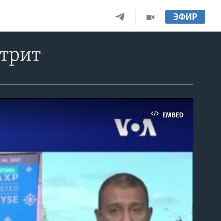
ЭФИР
стрит
EMBED