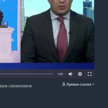
able
3:55
Прямая ссылка
етным снижением
EMBED