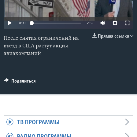
Learning English
0:00
2:52
СОЦИАЛЬНЫЕ СЕТИ
Прямая ссылка
После снятия ограничений на
въезд в США растут акции
авиакомпаний
Языки
Поделиться
ТВ ПРОГРАММЫ