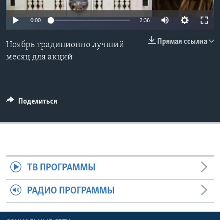
Learning English
0:00
2:36
Прямая ссылка
СОЦИАЛЬНЫЕ СЕТИ
Ноябрь традиционно лучший
месяц для акций
Языки
Поделиться
ТВ ПРОГРАММЫ
РАДИО ПРОГРАММЫ