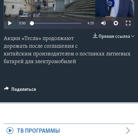
Learning English
0:00
4:25
СОЦИАЛЬНЫЕ СЕТИ
Прямая ссылка
Акции «Тесла» продолжают
дорожать после соглашения с
китайским производителем о поставках литиевых
Языки
батарей для электромобилей
Поделиться
ТВ ПРОГРАММЫ