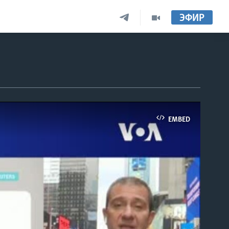
ЭФИР
EMBED