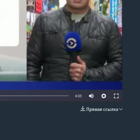
able
4:03
Прямая ссылка
EMBED