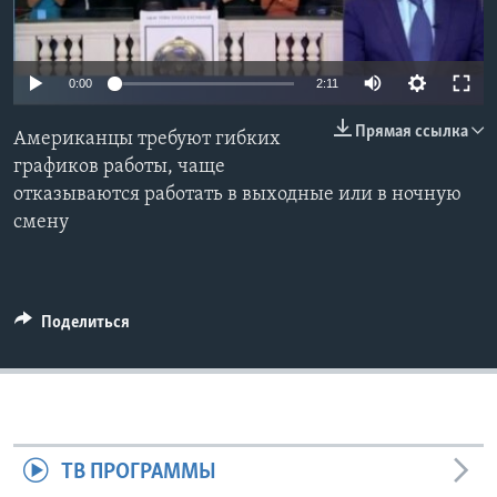
Learning English
0:00
2:11
СОЦИАЛЬНЫЕ СЕТИ
Прямая ссылка
Американцы требуют гибких
графиков работы, чаще
отказываются работать в выходные или в ночную
Языки
смену
Поделиться
ТВ ПРОГРАММЫ