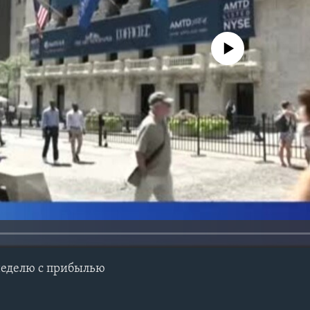
No media source currently avail
неделю с прибылью