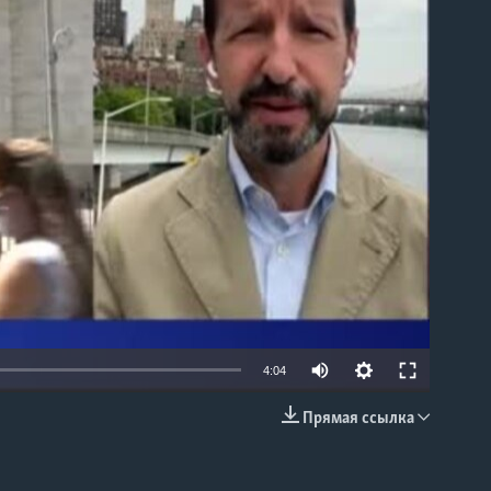
able
4:04
Прямая ссылка
EMBED