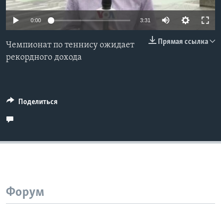
Learning English
0:00
3:31
Прямая ссылка
СОЦИАЛЬНЫЕ СЕТИ
Чемпионат по теннису ожидает
рекордного дохода
Языки
Поделиться
Форум