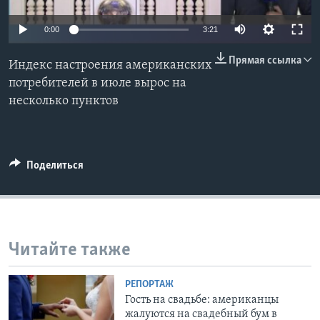
Learning English
0:00
3:21
Прямая ссылка
СОЦИАЛЬНЫЕ СЕТИ
Индекс настроения американских
потребителей в июле вырос на
несколько пунктов
Языки
Поделиться
Читайте также
РЕПОРТАЖ
Гость на свадьбе: американцы
жалуются на свадебный бум в