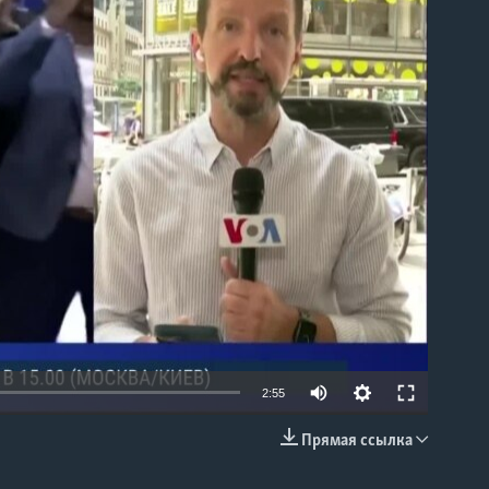
able
2:55
Прямая ссылка
EMBED