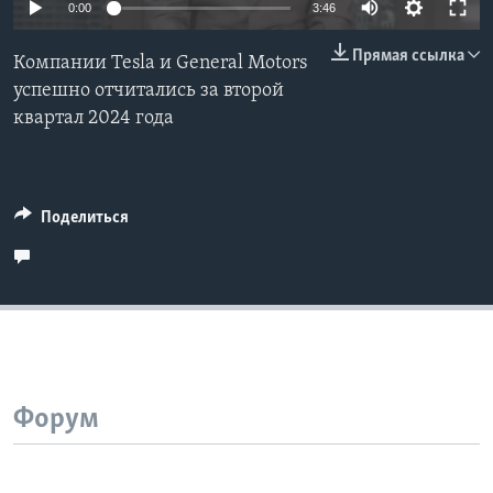
0:00
3:46
Learning English
Прямая ссылка
Компании Tesla и General Motors
успешно отчитались за второй
СОЦИАЛЬНЫЕ СЕТИ
квартал 2024 года
Языки
Поделиться
Форум