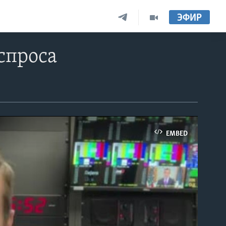
ЭФИР
 спроса
EMBED