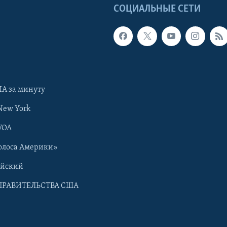
Ы
СОЦИАЛЬНЫЕ СЕТИ
А за минуту
New York
VOA
олоса Америки»
ийский
ПРАВИТЕЛЬСТВА США