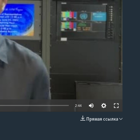
able
2:44
Прямая ссылка
EMBED