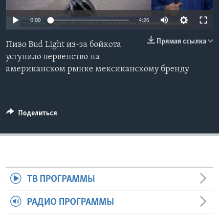
Learning English
0:00
4:26
Прямая ссылка
СОЦИАЛЬНЫЕ СЕТИ
Пиво Bud Light из-за бойкота
уступило первенство на
американском рынке мексиканскому бренду
Языки
Поделиться
ТВ ПРОГРАММЫ
РАДИО ПРОГРАММЫ