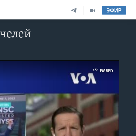
ЭФИР
ачелей
EMBED