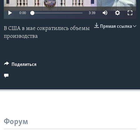
Learning English
0:00
3:39
Прямая ссылка
СОЦИАЛЬНЫЕ СЕТИ
В США в мае сократились объемы
производства
Языки
Поделиться
Форум