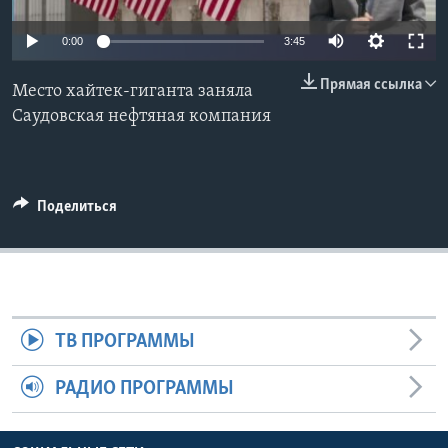
Learning English
0:00
3:45
Прямая ссылка
СОЦИАЛЬНЫЕ СЕТИ
Место хайтек-гиганта заняла
Саудовская нефтяная компания
Языки
Поделиться
ТВ ПРОГРАММЫ
РАДИО ПРОГРАММЫ