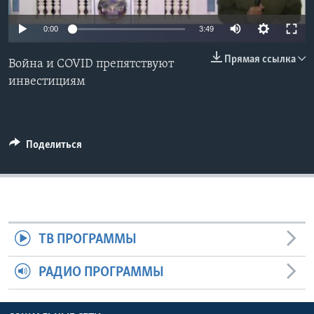
Learning English
0:00
3:49
Прямая ссылка
СОЦИАЛЬНЫЕ СЕТИ
Война и COVID препятствуют
инвестициям
Языки
Поделиться
ТВ ПРОГРАММЫ
РАДИО ПРОГРАММЫ