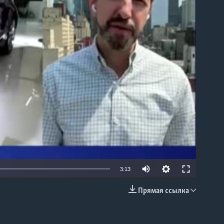
able
3:13
Прямая ссылка
EMBED