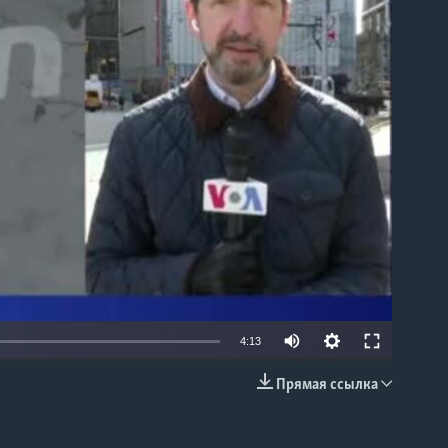
able
4:13
Прямая ссылка
EMBED