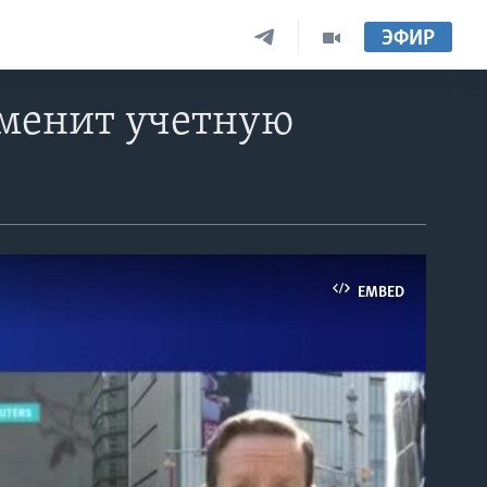
ЭФИР
зменит учетную
EMBED