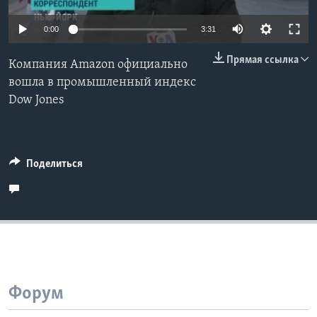
Learning English
0:00
3:31
Прямая ссылка
СОЦИАЛЬНЫЕ СЕТИ
Компания Amazon официально
вошла в промышленный индекс
Dow Jones
Языки
Поделиться
Форум